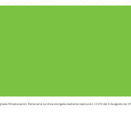
gilada Mineducación. Personería Jurídica otorgada mediante resolución 11153 del 4 de agosto de 19