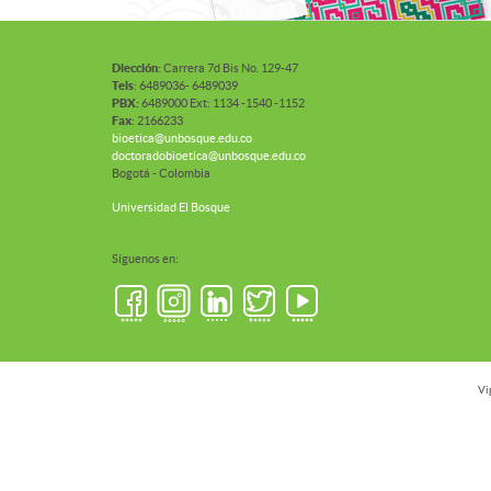
Diección:
Carrera 7d Bis No. 129-47
Tels
: 6489036- 6489039
PBX:
6489000 Ext: 1134 -1540 -1152
Fax
: 2166233
bioetica@unbosque.edu.co
doctoradobioetica@unbosque.edu.co
Bogotá - Colombia
Universidad El Bosque
Síguenos en:
Vi