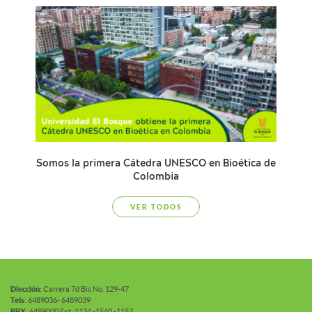
Somos la primera Cátedra UNESCO en Bioética de
Colombia
VER TODOS
Diección:
Carrera 7d Bis No. 129-47
Tels
: 6489036- 6489039
PBX:
6489000 Ext: 1134 -1540 -1152