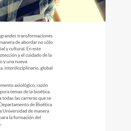
as grandes transformaciones
 manera de abordar no sólo
al y cultural. En este
otección y el cuidado de la
so y una nueva
 interdisciplinario, global
emento axiológico, razón
pora temas de la bioética
a todas las carreras que se
l Departamento de Bioética
la Universidad de manera
para la formación del
.