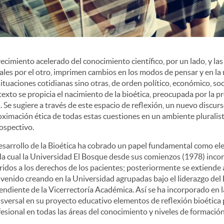
recimiento acelerado del conocimiento científico, por un lado, y l
ales por el otro, imprimen cambios en los modos de pensar y en la
situaciones cotidianas sino otras, de orden político, económico, soci
exto se propicia el nacimiento de la bioética, preocupada por la pr
. Se sugiere a través de este espacio de reflexión, un nuevo discur
ximación ética de todas estas cuestiones en un ambiente pluralista,
ospectivo.
esarrollo de la Bioética ha cobrado un papel fundamental como el
la cual la Universidad El Bosque desde sus comienzos (1978) incor
ridos a los derechos de los pacientes; posteriormente se extiende 
venido creando en la Universidad agrupadas bajo el liderazgo de
ndiente de la Vicerrectoría Académica. Así se ha incorporado en 
sversal en su proyecto educativo elementos de reflexión bioética 
esional en todas las áreas del conocimiento y niveles de formación