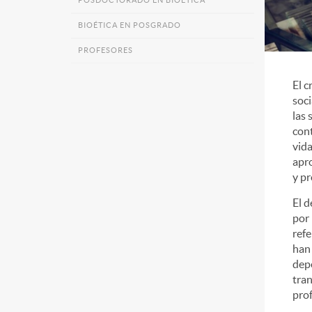
POSDOCTORADO EN BIOÉTICA
BIOÉTICA EN POSGRADO
PROFESORES
El c
soci
las 
cont
vida
apro
y pr
El d
por 
refe
han 
depe
tran
prof