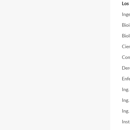
Los
Ing
Bioi
Biol
Cien
Con
Dere
Enfe
Ing.
Ing.
Ing.
Ins