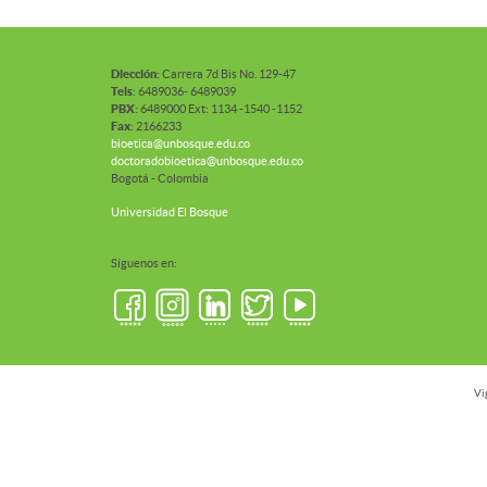
Diección:
Carrera 7d Bis No. 129-47
Tels
: 6489036- 6489039
PBX:
6489000 Ext: 1134 -1540 -1152
Fax
: 2166233
bioetica@unbosque.edu.co
doctoradobioetica@unbosque.edu.co
Bogotá - Colombia
Universidad El Bosque
Síguenos en:
Vi