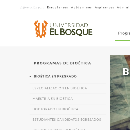
Pasar
Información para:
al
Estudiantes
Acádemicos
Aspirantes
Admini
contenido
principal
Me
Progra
dru
sin
sup
PROGRAMAS DE BIOÉTICA
B
BIOÉTICA EN PREGRADO
ESPECIALIZACIÓN EN BIOÉTICA
MAESTRÍA EN BIOÉTICA
DOCTORADO EN BIOÉTICA
ESTUDIANTES CANDIDATOS EGRESADOS