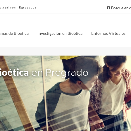
strativos
Egresados
El Bosque en d
nú
mas de Bioética
Investigación en Bioética
Entornos Virtuales
pal
erfish
en Pregrado
ioética