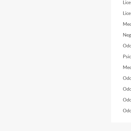
Lice
Lice
Medi
Neg
Odo
Psic
Medi
Odo
Odon
Odo
Odon