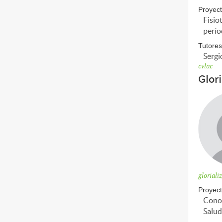
Proyect
Fisio
perío
Tutores
Sergi
cvlac
Glor
glorial
Proyect
Conoc
Salud