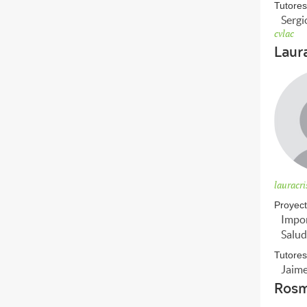
Tutores
Sergi
cvlac
Laur
lauracr
Proyect
Impor
Salud
Tutores
Jaime
Rosm