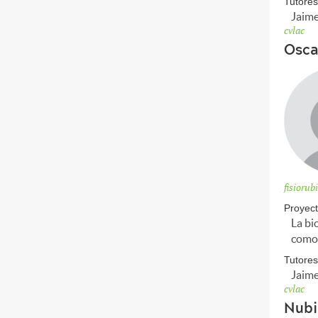
Tutores
Jaime
cvlac
Osca
fisioru
Proyect
La bi
como 
Tutores
Jaime
cvlac
Nubi