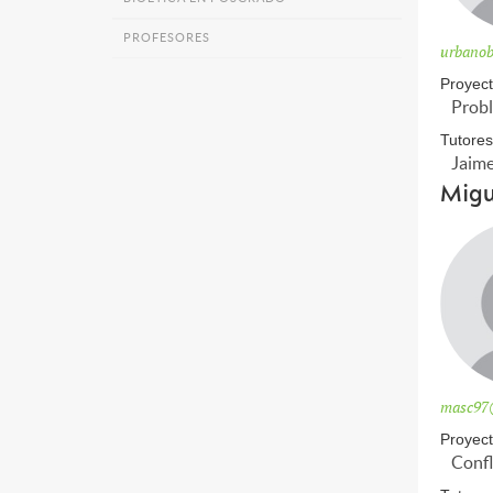
PROFESORES
urbano
Proyect
Probl
Tutores
Jaime
Migu
masc97
Proyect
Confl