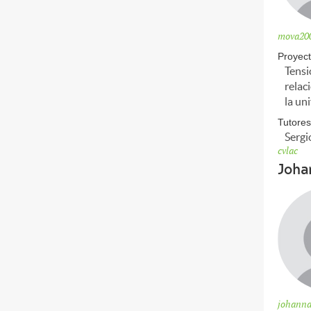
mova20
Proyect
Tensi
relac
la un
Tutores
Sergi
cvlac
Joha
johann