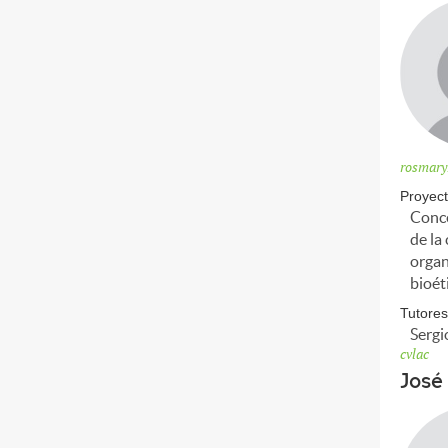
rosmar
Proyect
Conce
de la
organ
bioét
Tutores
Sergi
cvlac
José