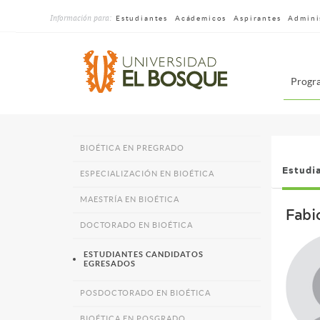
Pasar
Información para:
al
Estudiantes
Acádemicos
Aspirantes
Admini
contenido
principal
Me
Progra
dru
sin
sup
BIOÉTICA EN PREGRADO
PROGRAMAS
Estudi
ACADÉMICOS
ESPECIALIZACIÓN EN BIOÉTICA
MAESTRÍA EN BIOÉTICA
Fabi
DOCTORADO EN BIOÉTICA
ESTUDIANTES CANDIDATOS
EGRESADOS
POSDOCTORADO EN BIOÉTICA
BIOÉTICA EN POSGRADO