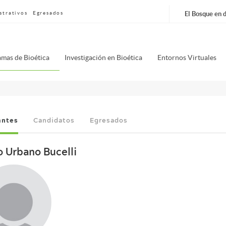
strativos
Egresados
El Bosque en d
nú
mas de Bioética
Investigación en Bioética
Entornos Virtuales
pal
erfish
antes
Candidatos
Egresados
o Urbano Bucelli