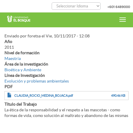
Pasar
+601 6489000
al
contenido
principal
Toggl
navig
Enviado por
foretsa
el
Vie, 10/11/2017 - 12:08
Año
2011
Nivel de formación
Maestría
Área de la investigación
Bioética y Ambiente
Línea de Investigación
Evolución y problemas ambientales
PDF
CLAUDIA_ROCIO_MEDINA_BOJACA.pdf
490.46 KB
Título del Trabajo
La ética de la responsabilidad y el respeto a las mascotas - como
formas de vida, como solución al maltrato y abandono de las mismas