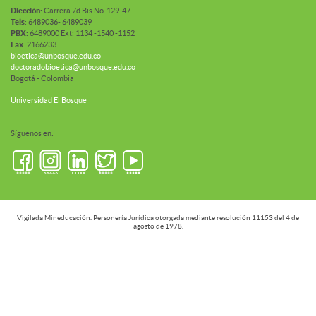
Diección:
Carrera 7d Bis No. 129-47
Tels
: 6489036- 6489039
PBX:
6489000 Ext: 1134 -1540 -1152
Fax
: 2166233
bioetica@unbosque.edu.co
doctoradobioetica@unbosque.edu.co
Bogotá - Colombia
Universidad El Bosque
Síguenos en:
Vigilada Mineducación. Personería Jurídica otorgada mediante resolución 11153 del 4 de
agosto de 1978.