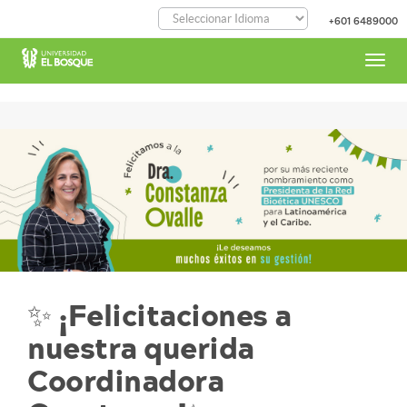
Pasar
+601 6489000
al
contenido
principal
Toggl
navig
✨ ¡Felicitaciones a
nuestra querida
Coordinadora