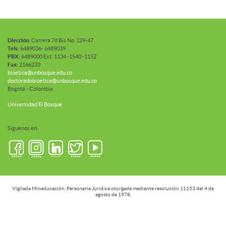
Diección:
Carrera 7d Bis No. 129-47
Tels
: 6489036- 6489039
PBX:
6489000 Ext: 1134 -1540 -1152
Fax
: 2166233
bioetica@unbosque.edu.co
doctoradobioetica@unbosque.edu.co
Bogotá - Colombia
Universidad El Bosque
Síguenos en:
Vigilada Mineducación. Personería Jurídica otorgada mediante resolución 11153 del 4 de
agosto de 1978.