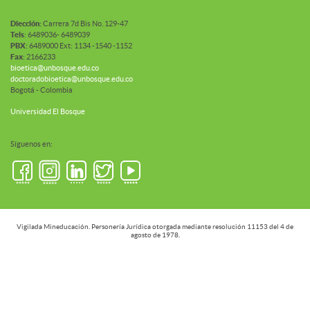
Diección:
Carrera 7d Bis No. 129-47
Tels
: 6489036- 6489039
PBX:
6489000 Ext: 1134 -1540 -1152
Fax
: 2166233
bioetica@unbosque.edu.co
doctoradobioetica@unbosque.edu.co
Bogotá - Colombia
Universidad El Bosque
Síguenos en:
Vigilada Mineducación. Personería Jurídica otorgada mediante resolución 11153 del 4 de
agosto de 1978.