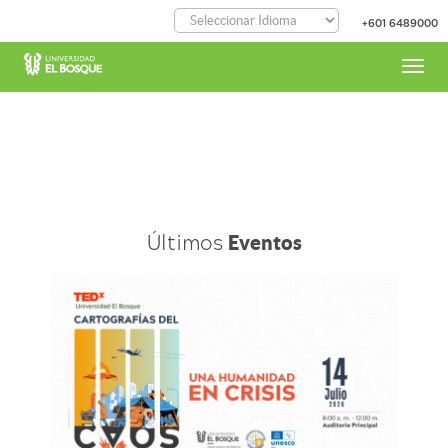
Pasar
+601 6489000
al
contenido
principal
Toggl
navig
Últimos
Eventos