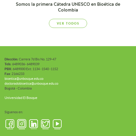
Somos la primera Cátedra UNESCO en Bioética de
Colombia
VER TODOS
Diección:
Carrera 7d Bis No. 129-47
Tels
: 6489036- 6489039
PBX:
6489000 Ext: 1134 -1540 -1152
Fax
: 2166233
bioetica@unbosque.edu.co
doctoradobioetica@unbosque.edu.co
Bogotá - Colombia
Universidad El Bosque
Síguenos en: