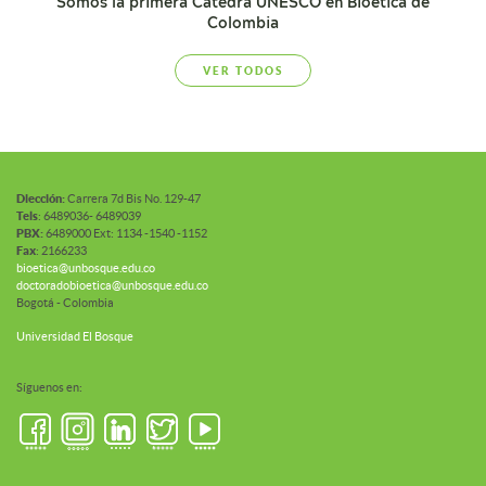
Somos la primera Cátedra UNESCO en Bioética de
Colombia
VER TODOS
Diección:
Carrera 7d Bis No. 129-47
Tels
: 6489036- 6489039
PBX:
6489000 Ext: 1134 -1540 -1152
Fax
: 2166233
bioetica@unbosque.edu.co
doctoradobioetica@unbosque.edu.co
Bogotá - Colombia
Universidad El Bosque
Síguenos en: