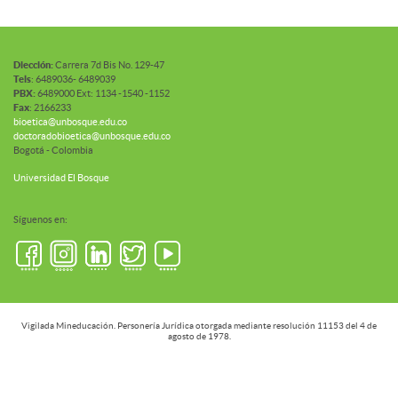
Diección:
Carrera 7d Bis No. 129-47
Tels
: 6489036- 6489039
PBX:
6489000 Ext: 1134 -1540 -1152
Fax
: 2166233
bioetica@unbosque.edu.co
doctoradobioetica@unbosque.edu.co
Bogotá - Colombia
Universidad El Bosque
Síguenos en:
Vigilada Mineducación. Personería Jurídica otorgada mediante resolución 11153 del 4 de
agosto de 1978.