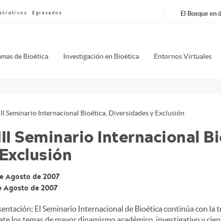
strativos
Egresados
El Bosque en d
nú
mas de Bioética
Investigación en Bioética
Entornos Virtuales
pal
erfish
III Seminario Internacional B
 Exclusión
de Agosto de 2007
de Agosto de 2007
entación: El Seminario Internacional de Bioética continúa con la t
te los temas de mayor dinamismo académico, investigativo y cien