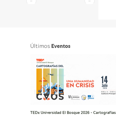
Paginación
PÁGINA
SIGUIENTE
‹‹
››
ANTERIOR
PÁGINA
Últimos
Eventos
TEDx Universidad El Bosque 2026 - Cartografías