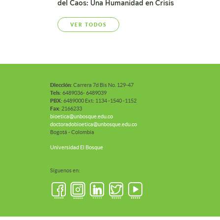
del Caos: Una Humanidad en Crisis
VER TODOS
Diección:
Carrera 7d Bis No. 129-47
Tels
: 6489036- 6489039
PBX:
6489000 Ext: 1134 -1540 -1152
Fax
: 2166233
bioetica@unbosque.edu.co
doctoradobioetica@unbosque.edu.co
Bogotá - Colombia
Universidad El Bosque
Síguenos en: