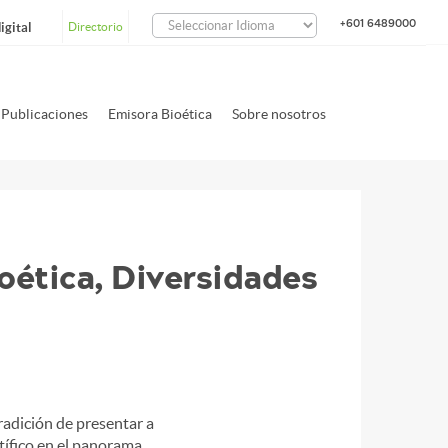
+601 6489000
igital
Directorio
Publicaciones
Emisora Bioética
Sobre nosotros
ioética, Diversidades
radición de presentar a
tífico en el panorama