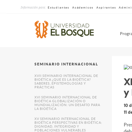
Pasar
Información para:
al
Estudiantes
Acádemicos
Aspirantes
Admini
contenido
principal
Me
Progra
dru
sin
sup
SEMINARIO INTERNACIONAL
X
XVII SEMINARIO INTERNACIONAL DE
BIOÉTICA ¿QUE ES LA BIOÉTICA?
SABERES, EPISTEMOLOGÍAS Y
y
PRÁCTICAS
XVI SEMINARIO INTERNACIONAL DE
BIOÉTICA GLOBALIZACIÓN O
10 
MUNDIALIZACIÓN: UN DESAFÍO PARA
LA BIOÉTICA
11 
XV SEMINARIO INTERNACIONAL DE
BIOÉTICA PERSPECTIVAS EN BIOÉTICA:
Pres
DIGNIDAD, INTEGRIDAD Y
POBLACIONES VULNERABLES
deba